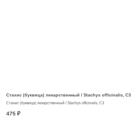
Стахис (буквица) лекарственный / Stachys officinalis, C3
Ро
fl
Стахис (буквица) лекарственный / Stachys officinalis, C3
475
₽
18