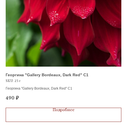
Георгина "Gallery Bordeaux, Dark Red" С1
Кл
SKU:
23 г
Кла
Пло
Георгина "Gallery Bordeaux, Dark Red" С1
25
кон
490
зре
₽
гля
Нез
Подробнее
для
Пло
тра