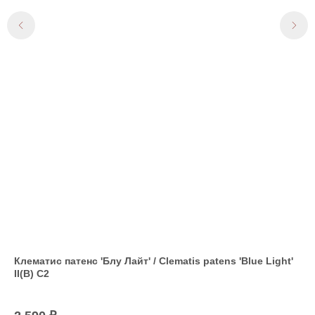
125
Клематис патенс 'Блу Лайт' / Clematis patens 'Blue Light'
Вя
II(B) С2
Кра
лис
58
заг