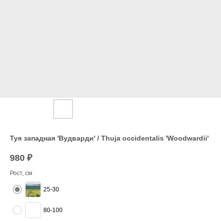
Туя западная 'Вудварди' / Thuja occidentalis 'Woodwardii'
980
₽
Рост, см
25-30
80-100