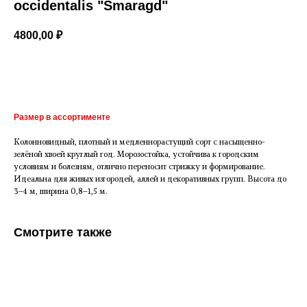
occidentalis "Smaragd"
4800,00
₽
Добавить в корзину
Размер в ассортименте
Колонновидный, плотный и медленнорастущий сорт с насыщенно-
зелёной хвоей круглый год. Морозостойка, устойчива к городским
условиям и болезням, отлично переносит стрижку и формирование.
Идеальна для живых изгородей, аллей и декоративных групп. Высота до
3–4 м, ширина 0,8–1,5 м.
Смотрите также