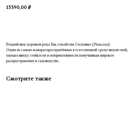
13390,00
₽
Добавить в корзину
Редкий вид деревьев рода Ель семейства Сосновые (
Pinaceae
).
Один из самых малораспространённых в естественной среде видов елей,
однако ввиду стойкости и неприхотливости получившая широкое
распространение в садоводстве.
Смотрите также