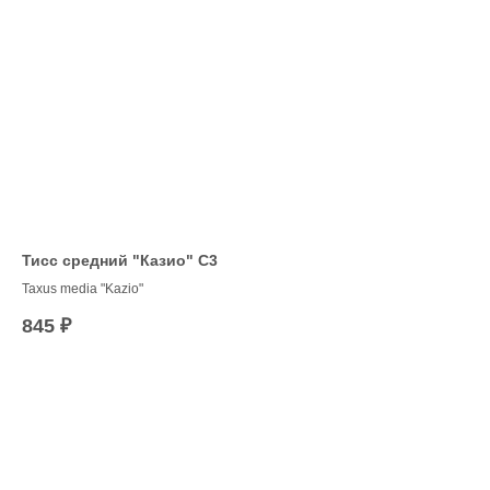
Тисс средний "Казио" С3
Ам
ta
ии,
Taxus media "Kazio"
Амс
845
₽
С2
18
 4–
дов,
и
ез