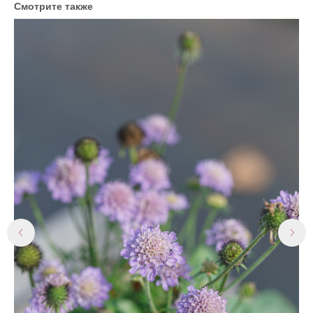
Смотрите также
Со
Сос
99