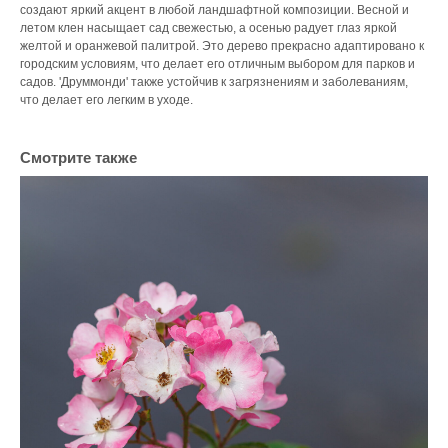
создают яркий акцент в любой ландшафтной композиции. Весной и
летом клен насыщает сад свежестью, а осенью радует глаз яркой
желтой и оранжевой палитрой. Это дерево прекрасно адаптировано к
городским условиям, что делает его отличным выбором для парков и
садов. 'Друммонди' также устойчив к загрязнениям и заболеваниям,
что делает его легким в уходе.
Смотрите также