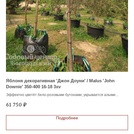
Яблоня декоративная 'Джон Доуни' / Malus 'John
Ка
Downie' 350-400 16-18 3xv
'Bl
Эффектно цветёт бело-розовыми бутонами, укрывается алыми
Рос
плодами и устойчива к морозам. Компактна, хорошо переносит засуху
цве
61 750
5
₽
и болезни. Для тех, кто хочет яркий и неприхотливый акцент в саду!
при
Подробнее