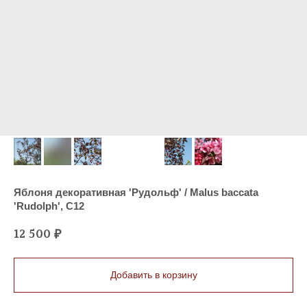
Яблоня декоративная 'Рудольф' / Malus bаccаtа
'Rudolph', C12
12 500
₽
Добавить в корзину