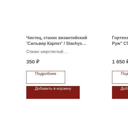
Чистец, стахис византийский
Гортен
'Сильвер Карпет' / Stachys
Руж" С
byzantina 'Silver Carpet'
Стахис шерстистый.
Cветолюбив.
350
₽
1 650
Подробнее
Под
Добавить в корзину
Доб