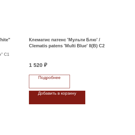
hite"
Клематис патенс 'Мульти Блю' /
Clematis patens 'Multi Blue' II(B) С2
e" C1
1 520
₽
Подробнее
Добавить в корзину