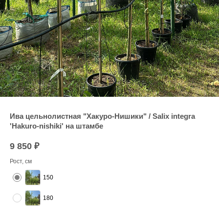
Ива цельнолистная "Хакуро-Нишики" / Salix integra
'Hakuro-nishiki' на штамбе
9 850
₽
Рост, см
150
180