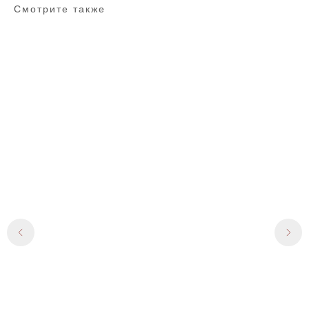
Смотрите также
Га
15