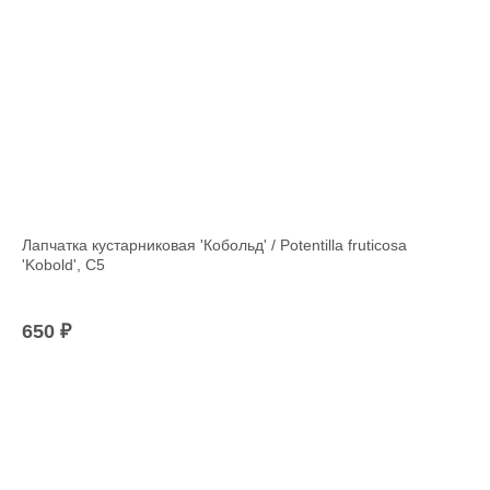
Лапчатка кустарниковая 'Кобольд' / Potentilla fruticosa
'Kobold', C5
в
окое
650
₽