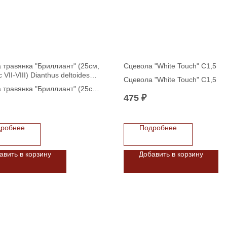
 травянка "Бриллиант" (25см,
Сцевола "White Touch" C1,5
 VII-VIII) Dianthus deltoides
Сцевола "White Touch" C1,5
t" С1 22
 травянка "Бриллиант" (25см,
475
₽
 VII-VIII) Dianthus deltoides
t" С1 22
робнее
Подробнее
авить в корзину
Добавить в корзину