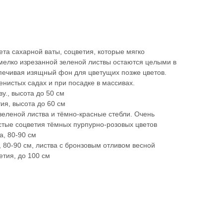
вета сахарной ваты, соцветия, которые мягко
 мелко изрезанной зеленой листвы остаются целыми в
спечивая изящный фон для цветущих позже цветов.
енистых садах и при посадке в массивах.
у., высота до 50 см
ия, высота до 60 см
-зеленой листва и тёмно-красные стебли. Очень
стые соцветия тёмных пурпурно-розовых цветов
а, 80-90 см
, 80-90 см, листва с бронзовым отливом весной
етия, до 100 см