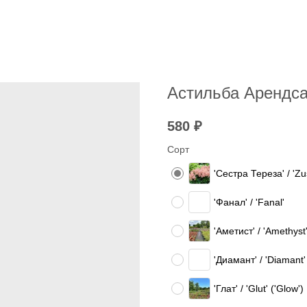
Астильба Арендса /
580
₽
Сорт
'Сестра Тереза' / 'Zu
'Фанал' / 'Fanal'
'Аметист' / 'Amethyst
'Диамант' / 'Diamant'
'Глат' / 'Glut' ('Glow')