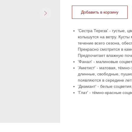
Добавить в корзину
'Сестра Тереза' - густые, ц
колышутся на ветру. Кусты
течение всего сезона, обе
Прекрасно смотрится в кам
Предпочитает влажную почв
'Фанал' - малиновые соцвет
'Аметист' - матовая, тёмно
длинные, свободные, пуши
появляются в середине лет
'Диамант' - белые соцветия
'Глат' - тёмно-красные соцв