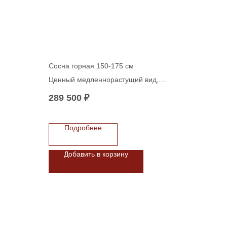
Сосна горная 150-175 см
Ценный медленнорастущий вид,
отличается высокой зимостойкостью и
289 500
₽
засухоустойчивостью. Такой зрелый
экземпляр станет выразительным
акцентом в ландшафтном дизайне.
Подробнее
Добавить в корзину