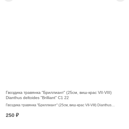
Гвоздика травянка "Бриллиант" (25см, виш-крас VII-VIII)
Ка
Dianthus deltoides "Brilliant" С1 22
'C
ие
Гвоздика травянка "Бриллиант" (25см, виш-крас VII-VIII) Dianthus
Ком
ива
deltoides "Brilliant" С1 22
до 
250
₽
2 