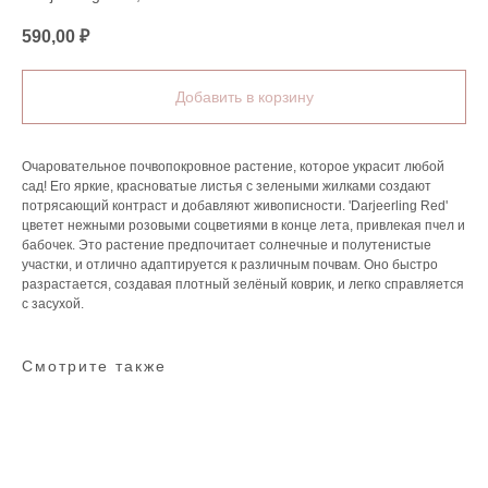
590,00
₽
Добавить в корзину
Очаровательное почвопокровное растение, которое украсит любой
сад! Его яркие, красноватые листья с зелеными жилками создают
потрясающий контраст и добавляют живописности. 'Darjeerling Red'
цветет нежными розовыми соцветиями в конце лета, привлекая пчел и
бабочек. Это растение предпочитает солнечные и полутенистые
участки, и отлично адаптируется к различным почвам. Оно быстро
разрастается, создавая плотный зелёный коврик, и легко справляется
с засухой.
Смотрите также