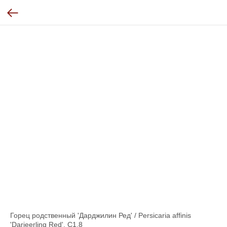
Горец родственный 'Дарджилин Ред' / Persicaria affinis
'Darjeerling Red', С1.8