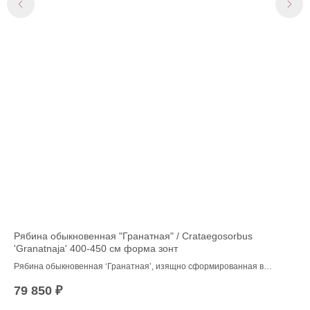
Рябина обыкновенная "Гранатная" / Crataegosorbus
Чи
'Granatnaja' 400-450 см форма зонт
byz
ать
Рябина обыкновенная ‘Гранатная’, изящно сформированная в
Ста
высокий зонт, — эффектный акцент для парадных и декоративных зон
Cв
79 850
₽
35
сада. Декоративна крупными тёмно‑красными плодами (сорт
"Гранатная" – гибрид, выведенный И.В. Мичуриным путём