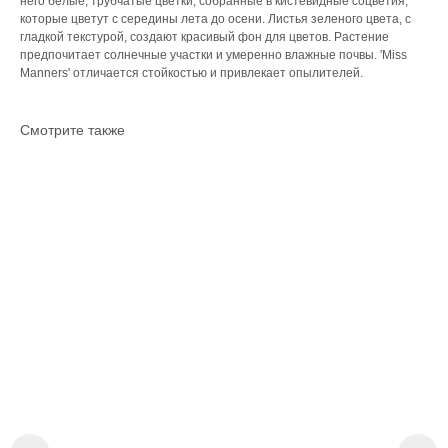
него белые, трубчатые цветки, собранные в кистевидные соцветия,
которые цветут с середины лета до осени. Листья зеленого цвета, с
гладкой текстурой, создают красивый фон для цветов. Растение
предпочитает солнечные участки и умеренно влажные почвы. 'Miss
Manners' отличается стойкостью и привлекает опылителей.
Смотрите также