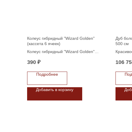
Колеус гибридный "Wizard Golden"
Дуб боло
(кассета 6 ячеек)
500 см
Колеус гибридный "Wizard Golden"
Красиво
(кассета 6 ячеек)
метров 
390
₽
106 75
кроной.
долей и
Подробнее
Под
до насы
дерево 
парковы
Добавить в корзину
Доб
древеси
строите
великол
одиночно