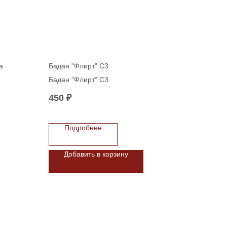
a
Бадан "Флирт" С3
Бадан "Флирт" С3
450
₽
кий
растет
Подробнее
Добавить в корзину