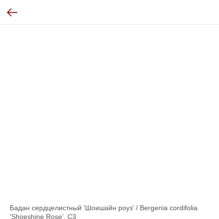
Бадан сердцелистный 'Шоишайн роуз' / Bergenia cordifolia
'Shoeshine Rose', C3