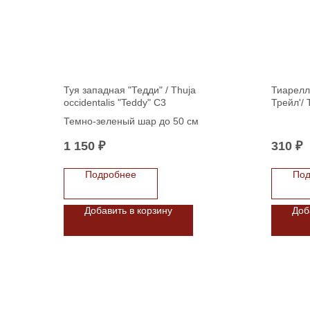
Туя западная "Тедди" / Thuja
Тиарелл
occidentalis "Teddy" C3
Трейл'/ T
Trail', C2
Темно-зеленый шар до 50 см
1 150
₽
310
₽
Подробнее
Под
Добавить в корзину
Доб