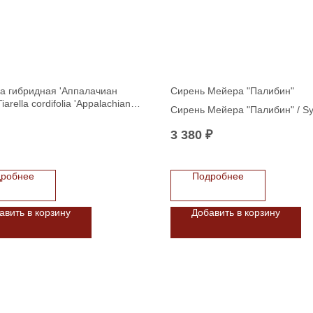
а гибридная 'Аппалачиан
Сирень Мейера "Палибин"
iarella cordifolia 'Appalachian
Сирень Мейера "Палибин" / Sy
meyeri "Palibin" (лилов) С7,5
3 380
₽
робнее
Подробнее
авить в корзину
Добавить в корзину