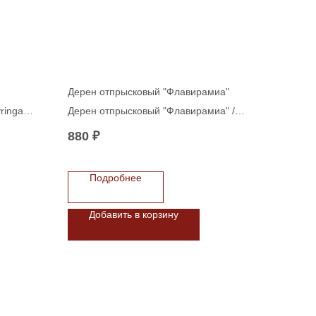
Дерен отпрысковый "Флавирамиа"
ringa
Дерен отпрысковый "Флавирамиа" /
Cornus sericea "Flaviramea" 80-100 С5
880
₽
Подробнее
Добавить в корзину