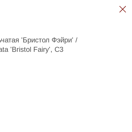
атая 'Бристол Фэйри' /
ta 'Bristol Fairy', C3