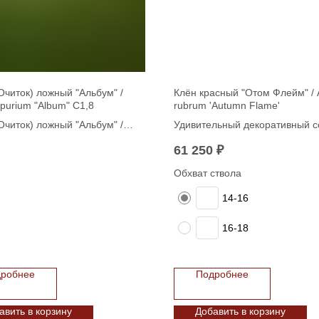
Очиток) ложный "Альбум" /
Клён красный "Отом Флейм" / 
purium "Album" С1,8
rubrum 'Autumn Flame'
Очиток) ложный "Альбум" /
Удивительный декоративный с
purium "Album" С1,8
который порадует вас своим я
61 250
₽
внешним видом и быстрораст
формой. Высотой до 10 метро
Обхват ствола
'Autumn flame' обладает прекр
14-16
очерченными, ярко-зелеными
листьями, которые осенью
16-18
превращаются в огненные отт
красного и оранжевого. Моло
веточки имеют характерный кр
коричневый цвет. Лист остаетс
робнее
Подробнее
дереве дольше, чем у других с
'Autumn Flame' — стерильный
авить в корзину
Добавить в корзину