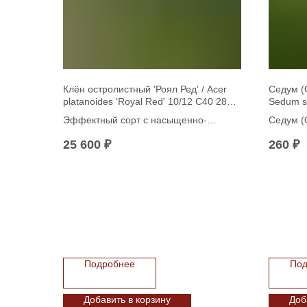
Клён остролистный 'Роял Ред' / Acer
Седум (
platanoides 'Royal Red' 10/12 С40 280-
Sedum s
300 см
Эффектный сорт с насыщенно-
Седум (
красными листьями летом и ярко-
Sedum s
25 600
₽
260
₽
бордовой осенью. Имеет компактную
крону, медленный рост и высокую
морозостойкость. Идеален для
украшения садов и городских улиц,
устойчив к вредителям и болезням.
Подробнее
Под
Добавить в корзину
Доб