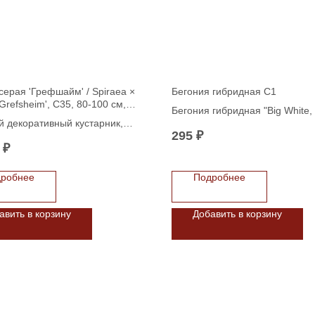
серая 'Грефшайм' / Spiraea ×
Бегония гибридная C1
'Grefsheim', C35, 80-100 см,
Бегония гибридная "Big White,
шар
 декоративный кустарник,
Leaf" C1
295
₽
 прекрасно вписывается в
₽
андшафтный дизайн. Высота
стения варьируется от 1,5 до 2
робнее
Подробнее
 что делает его подходящим
одиночных посадок, так и для
я живых изгородей.
авить в корзину
Добавить в корзину
требует минимального ухода,
регулярная обрезка после
я способствует поддержанию
ы и стимулирует более
е цветение в следующем