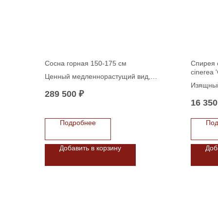
Сосна горная 150-175 см
Спирея 
cinerea 
Ценный медленнорастущий вид,
форма 
Изящный
отличается высокой зимостойкостью и
289 500
₽
который
засухоустойчивостью. Такой зрелый
16 350
любой л
экземпляр станет выразительным
этого ра
акцентом в ландшафтном дизайне.
Подробнее
Под
метров,
как для 
создани
Добавить в корзину
Доб
Спирея 
однако 
цветени
её форм
обильно
сезоне.