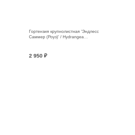
Гортензия крупнолистная 'Эндлесс
Саммер (Роуз)' / Hydrangea
macrophylla 'Endless Summer (Roze)'
С5
2 950
₽