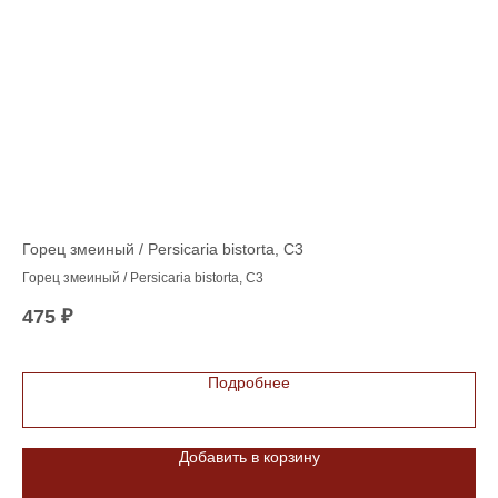
'
Горец змеиный / Persicaria bistorta, C3
Ве
Горец змеиный / Persicaria bistorta, C3
Вей
х
С3
475
₽
35
ным
Подробнее
Добавить в корзину