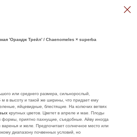
ная 'Орандж Трейл' / Chaenomeles × superba
ьшого или среднего размера, сильнорослый,
 м в высоту и такой же ширины, что придает ему
зеленые, яйцевидные, блестящие. На колючих ветвях
вых
крупных цветов. Цветет в апреле и мае. Плоды
й формы, приятно пахнущие, съедобные. Айву иногда
 варенья и желе. Предпочитает солнечное место или
окому диапазону почвенных условий, но