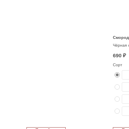
Смород
Чёрная 
C и ант
690
₽
варенья,
Рекомен
Сорт
весной 
плодоро
полутен
первые 
ежегодн
обеспеч
урожай.