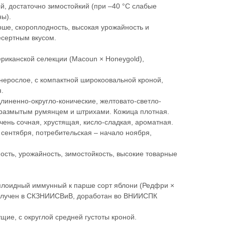
, достаточно зимостойкий (при –40 °С слабые
ны).
ше, скороплодность, высокая урожайность и
есертным вкусом.
риканской селекции (Macoun × Honeygold),
.
нерослое, с компактной широкоовальной кроной,
я.
длиненно-округло-конические, желтовато-светло-
размытым румянцем и штрихами. Кожица плотная.
чень сочная, хрустящая, кисло-сладкая, ароматная.
сентября, потребительская – начало ноября,
сть, урожайность, зимостойкость, высокие товарные
плоидный иммунный к парше сорт яблони (Редфри ×
получен в СКЗНИИСВиВ, доработан во ВНИИСПК
щие, с округлой средней густоты кроной.