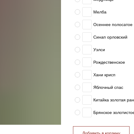
Мелба
Осеннее полосатое
Синап орловский
Уэлси
Рождественское
Хани крисп
Яблочный спас
Китайка золотая ра
Брянское золотисто
Добавить в корзину