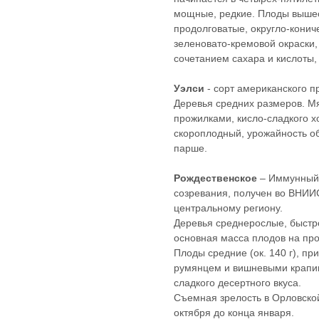
мощные, редкие. Плоды
вышес
продолговатые, округло-кони
зеленовато-кремовой окраски,
сочетанием сахара и кислоты,
Уэлси
- сорт американского п
Деревья средних размеров. Мя
прожилками, кисло-сладкого х
скороплодный, урожайность об
парше.
Рождественское
– Иммунный 
созревания, получен во ВНИИС
центральному региону.
Деревья среднерослые, быстр
основная масса плодов на про
Плоды средние (ок. 140 г), п
румянцем и вишневыми крапина
сладкого десертного вкуса.
Съемная зрелость в Орловской
октября до конца января.