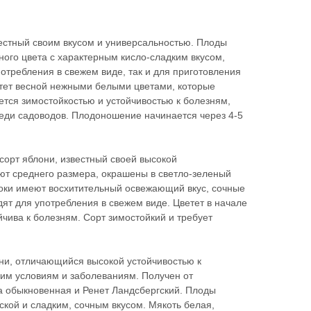
вестный своим вкусом и универсальностью. Плоды
ного цвета с характерным кисло-сладким вкусом,
потребления в свежем виде, так и для приготовления
етет весной нежными белыми цветами, которые
ется зимостойкостью и устойчивостью к болезням,
реди садоводов. Плодоношение начинается через 4-5
сорт яблони, известный своей высокой
ют среднего размера, окрашены в светло-зеленый
оки имеют восхитительный освежающий вкус, сочные
ят для употребления в свежем виде. Цветет в начале
йчива к болезням. Сорт зимостойкий и требует
ни, отличающийся высокой устойчивостью к
им условиям и заболеваниям. Получен от
а обыкновенная и Ренет Ландсбергский. Плоды
ской и сладким, сочным вкусом. Мякоть белая,