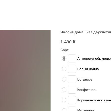
Яблоня домашняя двухлетняя
1 490
₽
Сорт
Антоновка обыкнов
Белый налив
Богатырь
Конфетное
Коричное полосатое
Медуница