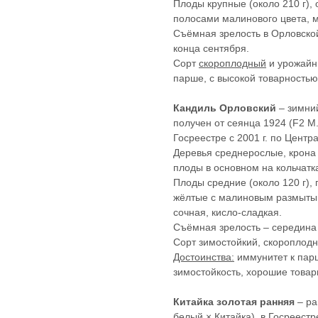
Плоды крупные (около 210 г),
полосами малинового цвета, м
Съёмная зрелость в Орловской
конца сентября.
Сорт
скороплодный
и урожайны
парше, с высокой товарностью
Кандиль Орловский
– зимний
получен от сеянца 1924 (F2 M. 
Госреестре с 2001 г. по Центр
Деревья среднерослые, крона 
плоды в основном на кольчат
Плоды средние (около 120 г),
жёлтые с малиновым размытым
сочная, кисло-сладкая.
Съёмная зрелость – середина
Сорт зимостойкий, скороплод
Достоинства:
иммунитет к парш
зимостойкость, хорошие товар
Китайка золотая ранняя
– ра
белый × Китайка), в Госреестре