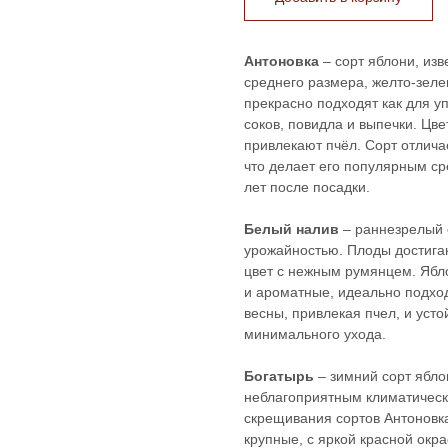
Антоновка
– сорт яблони, из
среднего размера, желто-зеле
прекрасно подходят как для у
соков, повидла и выпечки. Цв
привлекают пчёл. Сорт отлича
что делает его популярным с
лет после посадки.
Белый налив
– раннезрелый 
урожайностью. Плоды достига
цвет с нежным румянцем. Ябл
и ароматные, идеально подход
весны, привлекая пчел, и усто
минимального ухода.
Богатырь
– зимний сорт ябло
неблагоприятным климатическ
скрещивания сортов Антоновк
крупные, с яркой красной окра