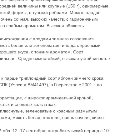
редней величины или крупные (150 г), одномерные,
ческой формы, с тупыми ребрами. Мякоть плодов
 очень сочная, высоких качеств, с гармоничным
 со слабым ароматом. Высокая лёжкость.
роисхождения с плодами зимнего созревания.
коть белая или зеленоватая, иногда с красными
орошего вкуса, с тонким ароматом. Сорт
ильная. Среднезимостойкий, высокая устойчивость к
к парше триплоидный сорт яблони зимнего срока
ПК (Уэлси × ВМ41497), в Госреестре с 2001 г. по
орастущие, с широкопирамидальной кроной,
стых и сложных кольчатках.
риплюснутые, зеленоватые с красным размытым
ми, мякоть белая, плотная, очень сочная, кисло-
 обл. 12–17 сентября, потребительский период с 10