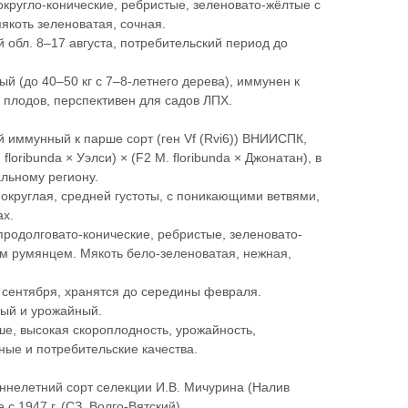
 округло-конические, ребристые, зеленовато-жёлтые с
якоть зеленоватая, сочная.
 обл. 8–17 августа, потребительский период до
й (до 40–50 кг с 7–8-летнего дерева), иммунен к
 плодов, перспективен для садов ЛПХ.
 иммунный к парше сорт (ген Vf (Rvi6)) ВНИИСПК,
floribunda × Уэлси) × (F2 M. floribunda × Джонатан), в
альному региону.
округлая, средней густоты, с поникающими ветвями,
ках.
 продолговато-конические, ребристые, зеленовато-
 румянцем. Мякоть бело-зеленоватая, нежная,
 сентября, хранятся до середины февраля.
ный и урожайный.
е, высокая скороплодность, урожайность,
ные и потребительские качества.
ннелетний сорт селекции И.В. Мичурина (Налив
 с 1947 г. (СЗ, Волго-Вятский).