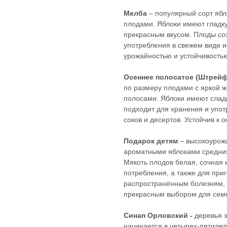
Мелба
– популярный сорт ябл
плодами. Яблоки имеют гладк
прекрасным вкусом. Плоды соз
употребления в свежем виде и
урожайностью и устойчивостью
Осеннее полосатое (Штрейф
по размеру плодами с яркой 
полосами. Яблоки имеют сладк
подходит для хранения и упот
соков и десертов. Устойчив к
Подарок детям
– высокоурож
ароматными яблоками средних
Мякоть плодов белая, сочная 
потребления, а также для приг
распространённым болезням, ч
прекрасным выбором для семей
Синап Орловский -
деревья 
начинается в четырех-пятилет