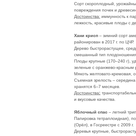
Сорт скороплодный, урожайный
повреждения почек и древеси
Достоинства:
иммунность к пар
лежкость, красивые плоды с д
Хани крисп
– зимний сорт аме
районирован в 2017 г. по ЦЧР
Дерево быстрорастущее, сред
смешанный тип плодоношени
Плоды крупные (170–240 г), у
зеленые с оранжево-красным 
Мякоть желтовато-кремовая, о
Съемная зрелость – середина 
хранятся 6–7 месяцев.
Достоинства
:
транспортабельно
и вкусовые качества.
Яблочный спас
– летний три
Папировка тетраплоидная), 
(Орёл), в Госреестре с 2009 г.
Деревья крупные, быстрорасту