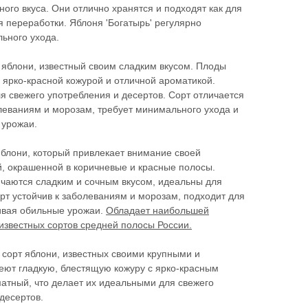
ного вкуса. Они отлично хранятся и подходят как для
я переработки. Яблоня 'Богатырь' регулярно
ьного ухода.
 яблони, известный своим сладким вкусом. Плоды
с ярко-красной кожурой и отличной ароматикой.
я свежего употребления и десертов. Сорт отличается
леваниям и морозам, требует минимального ухода и
 урожаи.
яблони, который привлекает внимание своей
, окрашенной в коричневые и красные полосы.
чаются сладким и сочным вкусом, идеальны для
орт устойчив к заболеваниям и морозам, подходит для
ивая обильные урожаи.
Обладает наибольшей
известных сортов средней полосы России.
сорт яблони, известных своими крупными и
еют гладкую, блестящую кожуру с ярко-красным
атный, что делает их идеальными для свежего
десертов.