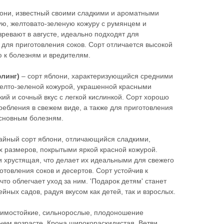
они, известный своими сладкими и ароматными
ую, желтовато-зеленую кожуру с румянцем и
ревают в августе, идеально подходят для
 для приготовления соков. Сорт отличается высокой
 к болезням и вредителям.
линг)
– сорт яблони, характеризующийся средними
желто-зеленой кожурой, украшенной красными
ий и сочный вкус с легкой кислинкой. Сорт хорошо
ребления в свежем виде, а также для приготовления
 основным болезням.
айный сорт яблони, отличающийся сладкими,
 размеров, покрытыми яркой красной кожурой.
и хрустящая, что делает их идеальными для свежего
отовления соков и десертов. Сорт устойчив к
то облегчает уход за ним. 'Подарок детям' станет
ных садов, радуя вкусом как детей, так и взрослых.
зимостойкие, сильнорослые, плодоношение
нем возрасте. Крона широкораскидистая. Ветви