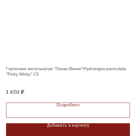
Гортензия метельчатая "Пинки-Винки"/Hydrangea paniculata
Бр
"Pinky Winky" С5
Бра
42
1 650
₽
Подробнее
Добавить в корзину