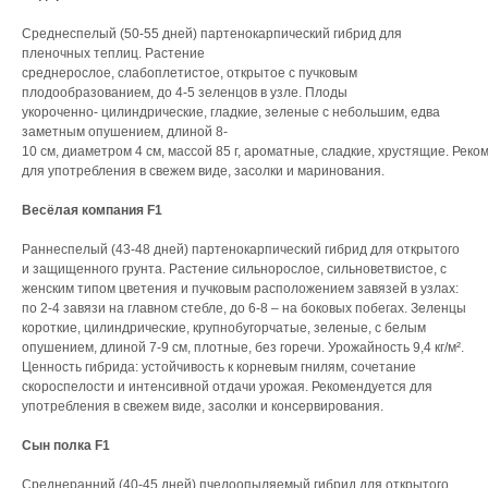
Среднеспелый (50-55 дней) партенокарпический гибрид для
пленочных теплиц. Растение
среднерослое, слабоплетистое, открытое с пучковым
плодообразованием, до 4-5 зеленцов в узле. Плоды
укороченно- цилиндрические, гладкие, зеленые с небольшим, едва
заметным опушением, длиной 8-
10 см, диаметром 4 см, массой 85 г, ароматные, сладкие, хрустящие. Реко
для употребления в свежем виде, засолки и маринования.
Весёлая компания F1
Раннеспелый (43-48 дней) партенокарпический гибрид для открытого
и защищенного грунта. Растение сильнорослое, сильноветвистое, с
женским типом цветения и пучковым расположением завязей в узлах:
по 2-4 завязи на главном стебле, до 6-8 – на боковых побегах. Зеленцы
короткие, цилиндрические, крупнобугорчатые, зеленые, с белым
опушением, длиной 7-9 см, плотные, без горечи. Урожайность 9,4 кг/м².
Ценность гибрида: устойчивость к корневым гнилям, сочетание
скороспелости и интенсивной отдачи урожая. Рекомендуется для
употребления в свежем виде, засолки и консервирования.
Сын полка F1
Среднеранний (40-45 дней) пчелоопыляемый гибрид для открытого