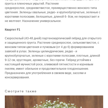
грунта и пленочных укрытий. Растение
среднерослое, средневетвистое, преимущественно женского типа
цветения. Зеленцы овальные, редко- и крупнобугорчатые, зеленые с
короткими полосками, белошипые, длиной 6- 8см, не перерастают и
не желтеют. Назначение универсальное.
Квартет F1
Скороспелый (43-48 дней) партенокарпический гибрид для открытого
и защищенного грунта. Растение среднерослое, сильноветвистое, с
женским типом цветения и пучковым (от 4 до 6) формированием
завязей в узлах. Зеленцы цилиндрические, редко - и
крупнобугорчатые, зеленые с короткими полосами, плотные, длиной
9-12 см, хрустящие, ароматные, без горечи. Гибрид устойчив к
настоящей мучнистой росе, оливковой пятнистости и корневым
гнилям, имеет обильное и продолжительное плодоношение.
Предназначен для употребления в свежем виде, засолки и
консервирования.
Смотрите также