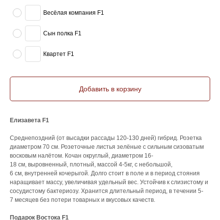
Весёлая компания F1
Сын полка F1
Квартет F1
Добавить в корзину
Елизавета F1
Среднепоздний (от высадки рассады 120-130 дней) гибрид. Розетка
диаметром 70 см. Розеточные листья зелёные с сильным сизоватым
восковым налётом. Кочан округлый, диаметром 16-
18 см, выровненный, плотный, массой 4-5кг, с небольшой,
6 см, внутренней кочерыгой. Долго стоит в поле и в период стояния
наращивает массу, увеличивая удельный вес. Устойчив к слизистому и
сосудистому бактериозу. Хранится длительный период, в течении 5-
7 месяцев без потери товарных и вкусовых качеств.
Подарок Востока F1