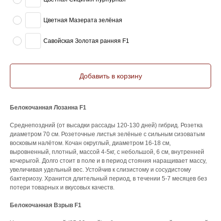
Цветная Мазерата зелёная
Савойская Золотая ранняя F1
Добавить в корзину
Белокочанная Лозанна F1
Среднепоздний (от высадки рассады 120-130 дней) гибрид. Розетка
диаметром 70 см. Розеточные листья зелёные с сильным сизоватым
восковым налётом. Кочан округлый, диаметром 16-18 см,
выровненный, плотный, массой 4-5кг, с небольшой, 6 см, внутренней
кочерыгой. Долго стоит в поле и в период стояния наращивает массу,
увеличивая удельный вес. Устойчив к слизистому и сосудистому
бактериозу. Хранится длительный период, в течении 5-7 месяцев без
потери товарных и вкусовых качеств.
Белокочанная Взрыв F1