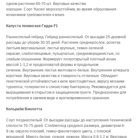
одном растении 60-70 шт. Вкусовые качества
хорошие. Сорт 'Касио' морозоустойчив, во время образования
кочанчиков требователен к влаге.
Капуста пекинская Гидра F1
Раннеспелый гибрид. Гибрид раннеспелый. От высадки 25-дневной
рассады до уборки 30-35 дней. Растение среднерослое, розетка
листьев вертикальная, листья крупные, темно-зеленой
окраски, слабоглянцевые, пузырчатые, среднеморщинистые, со
слабым опушением. Формирует полуоткрытый плотный кочан
массой 1-1,2 кг продолговатой формы в продольном
сечении. Внутренние листья желтовато-белые. Внутренняя кочерыга
короткая. Вкусовые качества и товарность отличные. Обладает
генетической устойчивостью к киле крестоцветных, вирусу мозаики
турнепса, толерантен к слизистому бактериозу. Рекомендуется для
выращивания в открытом и защищенном грунте. Предназначен для
потребления в свежем виде и кратковременного хранения.
Кольраби Виолетта
Сорт позднеспелый. От высадки рассады до наступления технической
спелости 70-75 дней. Стеблеплод среднего размера, диаметром 6-
9 см, округло-плоский, темно-фиолетового цвета, с плоской
вершиной. Мякоть белая, сочная, нежная. Масса 0,8-1,2 кг. Вкусовые