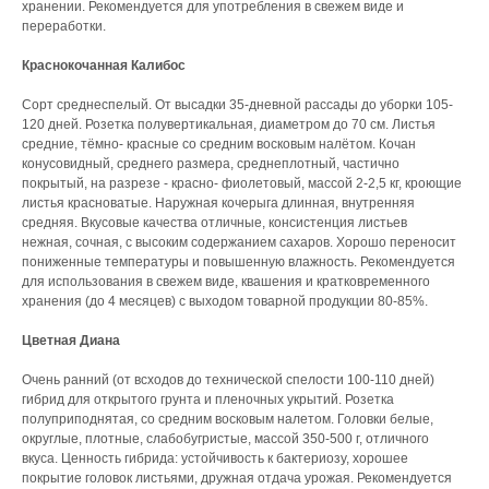
хранении. Рекомендуется для употребления в свежем виде и
переработки.
Краснокочанная Калибос
Сорт среднеспелый. От высадки 35-дневной рассады до уборки 105-
120 дней. Розетка полувертикальная, диаметром до 70 см. Листья
средние, тёмно- красные со средним восковым налётом. Кочан
конусовидный, среднего размера, среднеплотный, частично
покрытый, на разрезе - красно- фиолетовый, массой 2-2,5 кг, кроющие
листья красноватые. Наружная кочерыга длинная, внутренняя
средняя. Вкусовые качества отличные, консистенция листьев
нежная, сочная, с высоким содержанием сахаров. Хорошо переносит
пониженные температуры и повышенную влажность. Рекомендуется
для использования в свежем виде, квашения и кратковременного
хранения (до 4 месяцев) с выходом товарной продукции 80-85%.
Цветная Диана
Очень ранний (от всходов до технической спелости 100-110 дней)
гибрид для открытого грунта и пленочных укрытий. Розетка
полуприподнятая, со средним восковым налетом. Головки белые,
округлые, плотные, слабобугристые, массой 350-500 г, отличного
вкуса. Ценность гибрида: устойчивость к бактериозу, хорошее
покрытие головок листьями, дружная отдача урожая. Рекомендуется