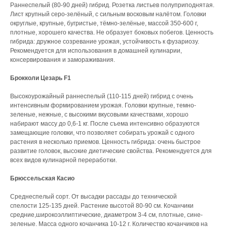
Раннеспелый (80-90 дней) гибрид. Розетка листьев полуприподнятая.
Лист крупный серо-зелёный, с сильным восковым налётом. Головки
округлые, крупные, бугристые, тёмно-зелёные, массой 350-600 г,
плотные, хорошего качества. Не образует боковых побегов. Ценность
гибрида: дружное созревание урожая, устойчивость к фузариозу.
Рекомендуется для использования в домашней кулинарии,
консервирования и замораживания.
Брокколи Цезарь F1
Высокоурожайный раннеспелый (110-115 дней) гибрид с очень
интенсивным формированием урожая. Головки крупные, темно-
зеленые, нежные, с высокими вкусовыми качествами, хорошо
набирают массу до 0,6-1 кг. После съема интенсивно образуются
замещающие головки, что позволяет собирать урожай с одного
растения в несколько приемов. Ценность гибрида: очень быстрое
развитие головок, высокие диетические свойства. Рекомендуется для
всех видов кулинарной переработки.
Брюссельская Касио
Среднеспелый сорт. От высадки рассады до технической
спелости 125-135 дней. Растение высотой 80-90 см. Кочанчики
средние,широкоэллиптические, диаметром 3-4 см, плотные, сине-
зеленые. Масса одного кочанчика 10-12 г. Количество кочанчиков на