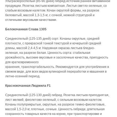
Ультраскороспелый (85-90 дней) гибрид-источник ранней витаминной
продукции. Розетка листьев компактная. Листья светло-зеленые, со
слабым восковым налетом. Кочан округлой формы, на разрезе
беловатый, массой 1,3-1,5 кг, с сочной, нежной структурой и
отличными вкусовыми качествами.
Белокочанная Слава 1305
Среднеспелый (125-135 дней) сорт. Кочаны округлые, средней
плотности, с прекрасной тонкой текстурой и кочерыгой средней
длины, массой 2,4-4,5 кг. Наружная окраска листьев бледно-
зеленая, на разрезе белая. Ценность сорта: стабильная
урожайность, высокие вкусовые и засолочные качества, пригодность
для кратковременного
хранения, транспортабельность. Рекомендуется для употребления в
свежем виде, для всех видов кулинарной переработки и квашения в
летне-осенний период.
Краснокочанная Людмила F1
Среднеспелый (125-130 дней) гибрид. Розетка листьев приподнятая,
лист мелкий, фиолетово-зеленый, с сильным восковым налетом.
Кочаны полуприкрытые, округлые, на разрезе темно-фиолетовые,
массой 1,5-2,0 кг, плотные, сочные. Ценность гибрида: длительная
сохранность товарных качеств на корню, при транспортировке и