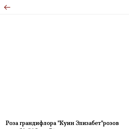
Роза грандифлора "Куин Элизабет"розов