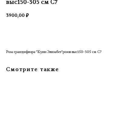
выс150-305 см С7
3900,00
₽
Добавить в корзину
Роза грандифлора "Куин Элизабет"розов выс150-305 см С7
Смотрите также