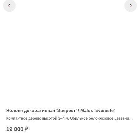
Яблоня декоративная 'Эверест' / Malus 'Evereste'
Ива
Компактное дерево высотой 3–4 м. Обильное бело-розовое цветение
весной и яркие мелкие плоды, сохраняющиеся до поздней осени,
19 800
₽
38
создают длительный декоративный эффект. Морозостойка, устойчива
к заболеваниям, неприхотлива, идеально для садов и парков.