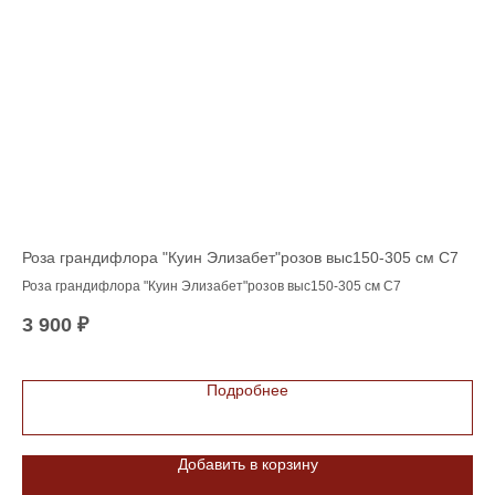
5 л
Роза грандифлора "Куин Элизабет"розов выс150-305 см С7
Ба
'Ad
Роза грандифлора "Куин Элизабет"розов выс150-305 см С7
3 900
₽
1 
сит
лив
Подробнее
Добавить в корзину