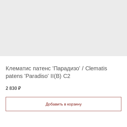
Клематис патенс 'Парадизо' / Clematis
patens 'Paradiso' II(B) С2
2 830
₽
Добавить в корзину