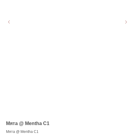
Мята @ Mentha C1
См
Мята @ Mentha C1
Бел