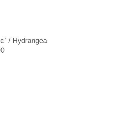
с` / Hydrangea
00