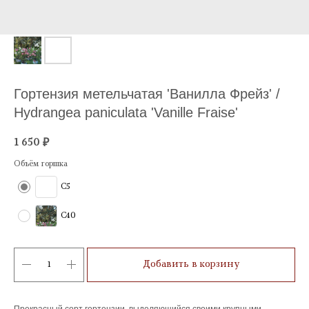
Гортензия метельчатая 'Ванилла Фрейз' /
Hydrangea paniculata 'Vanille Fraise'
1 650
₽
Объём горшка
C5
C40
Добавить в корзину
Прекрасный сорт гортензии, выделяющийся своими крупными