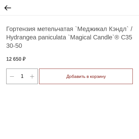
Гортензия метельчатая `Меджикал Кэндл` /
Hydrangea paniculata `Magical Candle`® C35
30-50
12 650
₽
Добавить в корзину