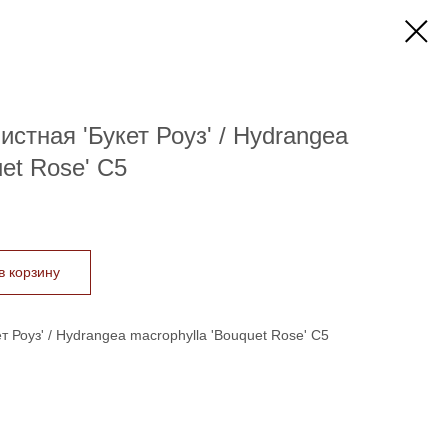
истная 'Букет Роуз' / Hydrangea
uet Rose' C5
в корзину
т Роуз' / Hydrangea macrophylla 'Bouquet Rose' C5