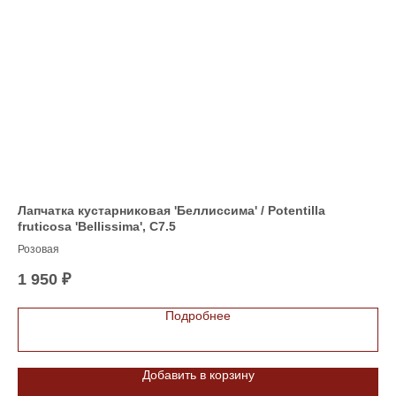
Лапчатка кустарниковая 'Беллиссима' / Potentilla
Фо
fruticosa 'Bellissima', C7.5
Фор
Розовая
C7,
4 
о
1 950
₽
ает
ана
Подробнее
в.
Добавить в корзину