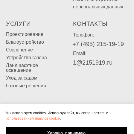
персональных данных
УСЛУГИ
КОНТАКТЫ
Проектирование
Телефон:
Благоустройство
7 (495) 215-19-19
+
Озеленение
Email:
Устройство газона
1@2151919.ru
Ландшафтное
освещение
Уход за садом
Готовые решения
© Садовый центр "Богородский". Все права защ
Информация, размещённая на сайте, носит справ
Мы используем cookies. Используя сайт, вы соглашаетесь с
ИП ГК(Ф)Х Кузнецова М.И.
использованием файлов cookie
.
и не является публичной офертой.
ИНН 505000364628 / ОГРНИП 317505000005929
Хорошо, принимаю