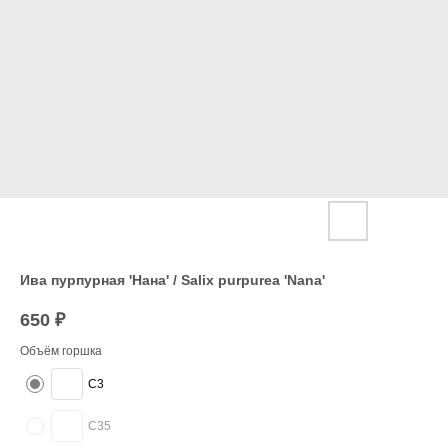
Ива пурпурная 'Нана' / Salix purpurea 'Nana'
650
₽
Объём горшка
C3
C35