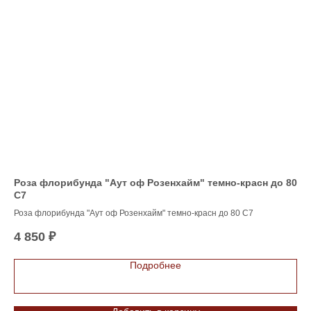
к)
Роза флорибунда "Аут оф Розенхайм" темно-красн до 80
Сп
С7
Дек
Роза флорибунда "Аут оф Розенхайм" темно-красн до 80 С7
изя
65
Лис
4 850
₽
кон
ада
цве
Подробнее