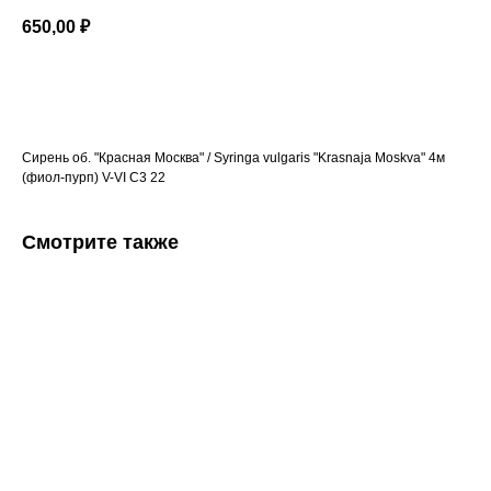
650,00
₽
Добавить в корзину
Сирень об. "Красная Москва" / Syringa vulgaris "Krasnaja Moskva" 4м
(фиол-пурп) V-VI C3 22
Смотрите также