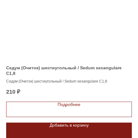
Седум (Очиток) шестиугольный / Sedum sexangulare
Ты
С1,8
Ac
т
Седум (Очиток) шестиугольный / Sedum sexangulare С1,8
210
₽
45
Подробнее
Добавить в корзину