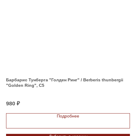
Барбарис Тунберга "Голден Ринг" / Berberis thunbergii
Ту
"Golden Ring", C5
Gl
Туя
50 
980
₽
4 
Подробнее