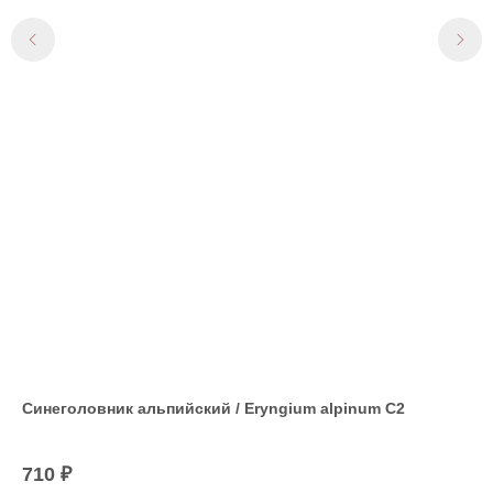
см
Синеголовник альпийский / Еryngium alpinum С2
Пр
'Pr
Вел
710
₽
дос