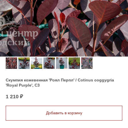
Скумпия кожевенная 'Роял Перпл' / Cotinus coggygria
'Royal Purple', С3
1 210
₽
Добавить в корзину