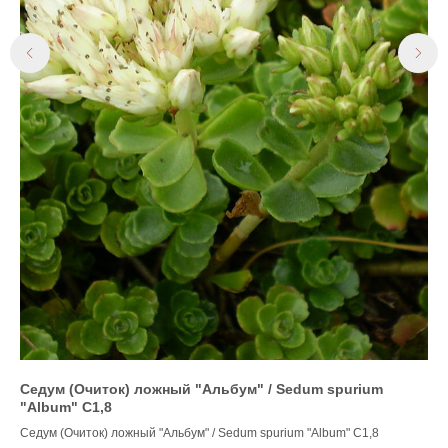
Седум (Очиток) ложный "Альбум" / Sedum spurium
Кл
"Album" С1,8
Ze
Седум (Очиток) ложный "Альбум" / Sedum spurium "Album" С1,8
Сор