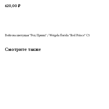
420,00
₽
Добавить в корзину
Вейгела цветущая "Ред Принц" / Weigela florida "Red Prince" C3
Смотрите также