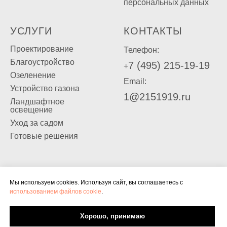
персональных данных
УСЛУГИ
КОНТАКТЫ
Проектирование
Телефон:
Благоустройство
7 (495) 215-19-19
+
Озеленение
Email:
Устройство газона
1@2151919.ru
Ландшафтное
освещение
Уход за садом
Готовые решения
© Садовый центр "Богородский". Все права защ
Информация, размещённая на сайте, носит справ
Мы используем cookies. Используя сайт, вы соглашаетесь с
ИП ГК(Ф)Х Кузнецова М.И.
использованием файлов cookie
.
и не является публичной офертой.
ИНН 505000364628 / ОГРНИП 317505000005929
Хорошо, принимаю