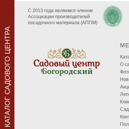
С 2013 года являемся членом
Ассоциации производителей
посадочного материала (АППМ)
КАТАЛОГ САДОВОГО ЦЕНТРА
М
Кат
О с
Фот
Нов
Акц
Лет
Кли
Сад
Кон
Пол