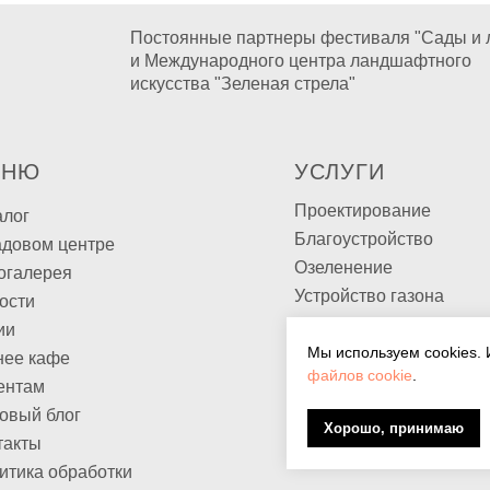
Постоянные партнеры фестиваля "Сады и 
и Международного центра ландшафтного
искусства "Зеленая стрела"
ЕНЮ
УСЛУГИ
Проектирование
алог
Благоустройство
адовом центре
Озеленение
огалерея
Устройство газона
ости
Ландшафтное освещен
ии
Уход за садом
Мы используем cookies. 
нее кафе
файлов cookie
.
Готовые решения
ентам
овый блог
Хорошо, принимаю
такты
итика обработки